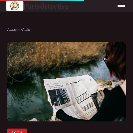
Parisdetective
Accueil
›
Actu
ACTU