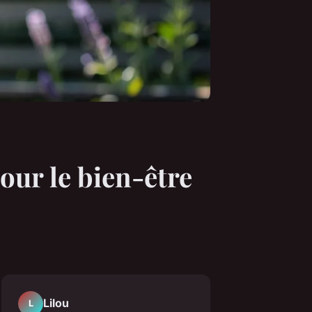
our le bien-être
Lilou
L